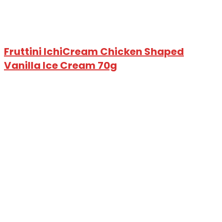
Fruttini IchiCream Chicken Shaped
Vanilla Ice Cream 70g