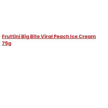
Fruttini Big Bite Viral Peach Ice Cream
75g