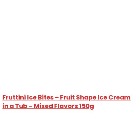
Fruttini Ice Bites – Fruit Shape Ice Cream
in a Tub – Mixed Flavors 150g