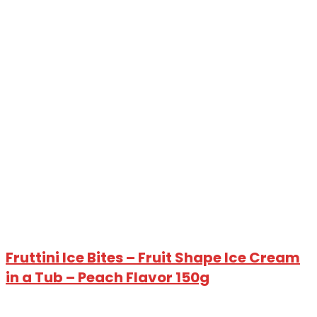
Fruttini Ice Bites – Fruit Shape Ice Cream
in a Tub – Peach Flavor 150g