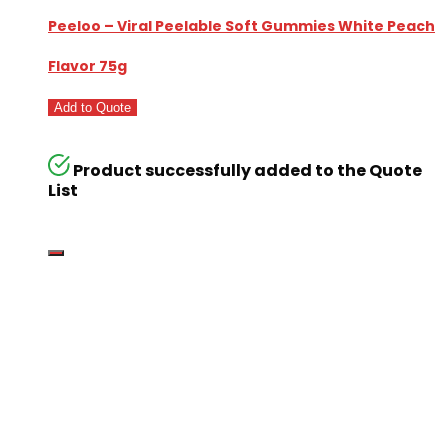
Peeloo – Viral Peelable Soft Gummies White Peach
Flavor 75g
Add to Quote
Product successfully added to the Quote
List