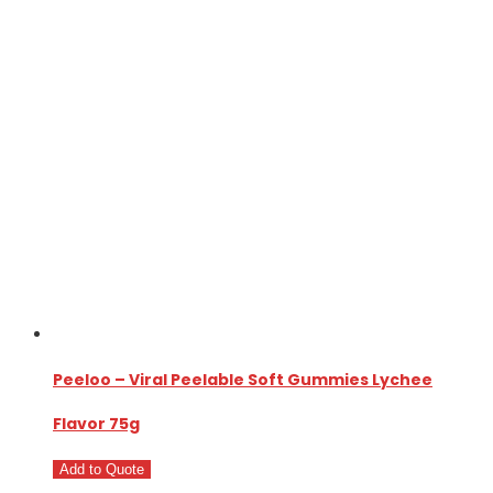
Peeloo – Viral Peelable Soft Gummies Lychee
Flavor 75g
Add to Quote